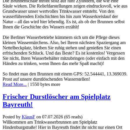
Die Brunnenschale thront stolz auf fünf Zylindern, die wie eine
Säule wirken. Die Reliefdarstellungen zeigen eindrucksvoll, wie aus
Grundwasser unser wertvolles Trinkwasser entsteht. Von den
wasserführenden Erdschichten bis hin zum Wasserkreislauf der
Natur – all das wird hier lebendig. Es ist, als ob der Brunnen selbst
Ihnen die Geschichte des Wassers erzählt!
Die Berliner Wasserbetriebe kümmern sich um die Pflege dieses
kleinen Wassermärchens. Also, bei Ihrem nächsten Spaziergang am
Nettelbeckplatz, bleiben Sie ruhig stehen und genießen Sie einen
erfrischenden Schluck. Und das Beste? Es ist kostenlos! Vergessen
Sie nicht, Ihren Wasserbehälter mitzubringen (oder einfach mit den
Händen zu trinken, wenn Ihnen das mehr Spaß macht)!
So findet man den Brunnen mit einem GPS: 52.544441, 13.369039.
Prost auf unsere durstlöschenden Wasserstellen!
Read More...
| 1550 bytes more
Frischer Durstlöscher am Spielplatz
Bayreuth!
Posted by
KlausF
on 07.07.2026
(
65 reads
)
Willkommen am Trinkwasserbrunnen am Spielplatz
Hindenburgstraße! Hier in Bayreuth findet ihr nicht nur einen Ort