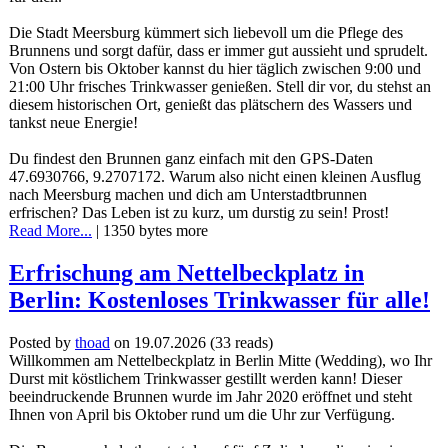
Die Stadt Meersburg kümmert sich liebevoll um die Pflege des
Brunnens und sorgt dafür, dass er immer gut aussieht und sprudelt.
Von Ostern bis Oktober kannst du hier täglich zwischen 9:00 und
21:00 Uhr frisches Trinkwasser genießen. Stell dir vor, du stehst an
diesem historischen Ort, genießt das plätschern des Wassers und
tankst neue Energie!
Du findest den Brunnen ganz einfach mit den GPS-Daten
47.6930766, 9.2707172. Warum also nicht einen kleinen Ausflug
nach Meersburg machen und dich am Unterstadtbrunnen
erfrischen? Das Leben ist zu kurz, um durstig zu sein! Prost!
Read More...
| 1350 bytes more
Erfrischung am Nettelbeckplatz in
Berlin: Kostenloses Trinkwasser für alle!
Posted by
thoad
on 19.07.2026
(
33 reads
)
Willkommen am Nettelbeckplatz in Berlin Mitte (Wedding), wo Ihr
Durst mit köstlichem Trinkwasser gestillt werden kann! Dieser
beeindruckende Brunnen wurde im Jahr 2020 eröffnet und steht
Ihnen von April bis Oktober rund um die Uhr zur Verfügung.