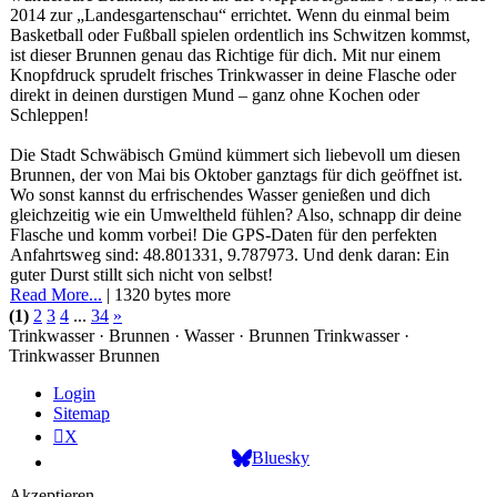
2014 zur „Landesgartenschau“ errichtet. Wenn du einmal beim
Basketball oder Fußball spielen ordentlich ins Schwitzen kommst,
ist dieser Brunnen genau das Richtige für dich. Mit nur einem
Knopfdruck sprudelt frisches Trinkwasser in deine Flasche oder
direkt in deinen durstigen Mund – ganz ohne Kochen oder
Schleppen!
Die Stadt Schwäbisch Gmünd kümmert sich liebevoll um diesen
Brunnen, der von Mai bis Oktober ganztags für dich geöffnet ist.
Wo sonst kannst du erfrischendes Wasser genießen und dich
gleichzeitig wie ein Umweltheld fühlen? Also, schnapp dir deine
Flasche und komm vorbei! Die GPS-Daten für den perfekten
Anfahrtsweg sind: 48.801331, 9.787973. Und denk daran: Ein
guter Durst stillt sich nicht von selbst!
Read More...
| 1320 bytes more
(1)
2
3
4
...
34
»
Trinkwasser · Brunnen · Wasser · Brunnen Trinkwasser ·
Trinkwasser Brunnen
Login
Sitemap
X
Bluesky
Akzeptieren