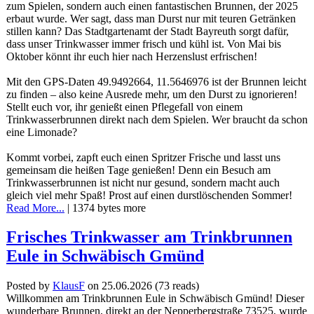
zum Spielen, sondern auch einen fantastischen Brunnen, der 2025
erbaut wurde. Wer sagt, dass man Durst nur mit teuren Getränken
stillen kann? Das Stadtgartenamt der Stadt Bayreuth sorgt dafür,
dass unser Trinkwasser immer frisch und kühl ist. Von Mai bis
Oktober könnt ihr euch hier nach Herzenslust erfrischen!
Mit den GPS-Daten 49.9492664, 11.5646976 ist der Brunnen leicht
zu finden – also keine Ausrede mehr, um den Durst zu ignorieren!
Stellt euch vor, ihr genießt einen Pflegefall von einem
Trinkwasserbrunnen direkt nach dem Spielen. Wer braucht da schon
eine Limonade?
Kommt vorbei, zapft euch einen Spritzer Frische und lasst uns
gemeinsam die heißen Tage genießen! Denn ein Besuch am
Trinkwasserbrunnen ist nicht nur gesund, sondern macht auch
gleich viel mehr Spaß! Prost auf einen durstlöschenden Sommer!
Read More...
| 1374 bytes more
Frisches Trinkwasser am Trinkbrunnen
Eule in Schwäbisch Gmünd
Posted by
KlausF
on 25.06.2026
(
73 reads
)
Willkommen am Trinkbrunnen Eule in Schwäbisch Gmünd! Dieser
wunderbare Brunnen, direkt an der Nepperbergstraße 73525, wurde