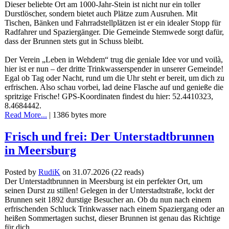
Dieser beliebte Ort am 1000-Jahr-Stein ist nicht nur ein toller
Durstlöscher, sondern bietet auch Plätze zum Ausruhen. Mit
Tischen, Bänken und Fahrradstellplätzen ist er ein idealer Stopp für
Radfahrer und Spaziergänger. Die Gemeinde Stemwede sorgt dafür,
dass der Brunnen stets gut in Schuss bleibt.
Der Verein „Leben in Wehdem“ trug die geniale Idee vor und voilà,
hier ist er nun – der dritte Trinkwasserspender in unserer Gemeinde!
Egal ob Tag oder Nacht, rund um die Uhr steht er bereit, um dich zu
erfrischen. Also schau vorbei, lad deine Flasche auf und genieße die
spritzige Frische! GPS-Koordinaten findest du hier: 52.4410323,
8.4684442.
Read More...
| 1386 bytes more
Frisch und frei: Der Unterstadtbrunnen
in Meersburg
Posted by
RudiK
on 31.07.2026
(
22 reads
)
Der Unterstadtbrunnen in Meersburg ist ein perfekter Ort, um
seinen Durst zu stillen! Gelegen in der Unterstadtstraße, lockt der
Brunnen seit 1892 durstige Besucher an. Ob du nun nach einem
erfrischenden Schluck Trinkwasser nach einem Spaziergang oder an
heißen Sommertagen suchst, dieser Brunnen ist genau das Richtige
für dich.