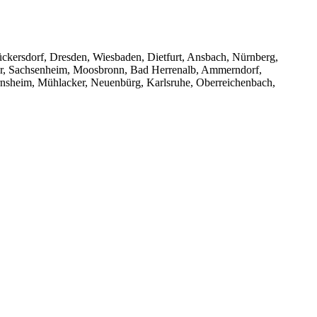
ückersdorf, Dresden, Wiesbaden, Dietfurt, Ansbach, Nürnberg,
er, Sachsenheim, Moosbronn, Bad Herrenalb, Ammerndorf,
rnsheim, Mühlacker, Neuenbürg, Karlsruhe, Oberreichenbach,